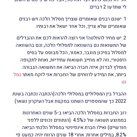
לי שתדעו 2 דברים:
1. ישנם רבנים שאומרים שצריך מסלול הלכה ויש רבנים
שאומרים שלא צריך, וכל אחד ישאל את רבותיו.
2. יש מחיר להחלטה! אני רוצה להראות לכם את ההבדלים
של התשואות גם בהשוואה למסלולי הלכה, וגם בהשוואה
למסלול בסיכון מוגבר, כאמור, הכל מבוסס על בסיס
היסטורי, וזה לא מחייב תשואות עתידיות, ואחת לתקופה
מומלץ לבדוק איזה חברה הביאה את התשואה הגבוהה
ביותר, את המידע לרווחים של החברות אני לוקח מאתר
גמל
נט
ההבדל בין המסלולים במסלולי הלכה:(הכתבה נכתבה בשנת
2022 כך שהמספרים השתנו במקצת אבל העיקרון נשאר)
רוב החברות במסלול הלכה הביאו ב-5 שנים האחרונות
בממוצע תשואה של כ4.5% (הנתונים נכונים ללפני
חודשיים) ואילו חברת אינפיניטי במסלול הלכתי הביאה
8.2%, במילים אחרות: אחרי 18 שנים הרווח יהיה כמעט פי