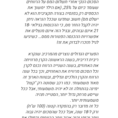
הסכום הנקי אחרי תשלום המס על הרווחים
שעומד כיום על 25%, (אם הילד ימשוך את
הכספים רק בפנסיה בצורה תקציבית הוא לא
ישלם מס) חשוב שתדעו שככל הנראה ניתן
יהיה לקבל החזר מס, כי ההכנסות בגילאי 18-
21 אינם גבוהים, ובגיל הזה אינם מנצלים את
אפשרויות ההכנסה הפטורות ממס… כשיגיעו
לגיל תזכרו לבדוק את זה!
הפערים הגדולים נוצרים מהמרכיב שנקרא
ריבית דריבית, בשנה הראשונה הקרן מרוויחה
את האחוזים, בשנה השנייה הרווח נכנס לקרן
וכל הסכום מרוויח את האחוזים, וכך בכל שנה
הרווח והקרן הולכים וגדלים, ובטווח הארוך זה
מאוד משמעותי. כמו רכב שסוטה רק "קצת"
ימינה בהתחלה זה לא יהיה משמעותי, אבל ככל
שייסע מרחק גדול יותר, הסטייה תהיה
משמעותית יותר.
כל זה מדובר רק בהפקדה קטנה (100 ש"ח)
ורק ל-18 שנה, אבל ככל שהסכום יהיה גבוה
יותר והזמן יהיה ארוך יותר הרווחים יכפילו את