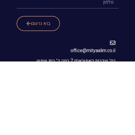
בוא נרשם
office@mityaalim.co.il
רח' שדרות האמוראים 7 רמה ד' בית שמש
02-6791616
© כל הזכויות שמורות למתייעלים